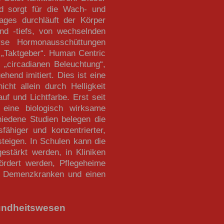
d sorgt für die Wach- und
ges durchläuft der Körper
nd -tiefs, von wechselnden
rse Hormonausschüttungen
r „Taktgeber“. Human Centric
r „circadianen Beleuchtung“,
hend imitiert. Dies ist eine
cht allein durch Helligkeit
f und Lichtfarbe. Erst seit
 eine biologisch wirksame
iedene Studien belegen die
fähiger und konzentrierter,
teigen. In Schulen kann die
estärkt werden, in Kliniken
rdert werden, Pflegeheime
ei Demenzkranken und einen
undheitswesen