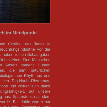
h im Mittelpunkt
nen Großteil des Tages in
euchtungsindustrie vor der
ie neben reinen Sehaufgaben
n einbeziehen: Den Menschen
ieser Ansatz namens Human
gen, die dem natürlichen
 biologischen Rhythmus des
n den Tag-Nacht-Rhythmus,
mone und wirken sich damit
ungsfähigkeit, auf unsere
ng aus. Spätestens nachdem
 wurde. Bis dahin waren nur
n für das Farbsehen und