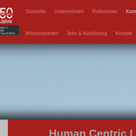
Startseite
Unternehmen
Referenzen
Kom
Wissenswertes
Jobs & Ausbildung
Kontakt
Human Centric L