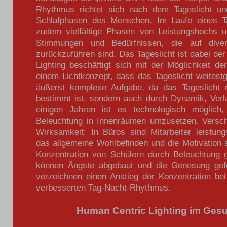
Rhythmus richtet sich nach dem Tageslicht un
Schlafphasen des Menschen. Im Laufe eines Ta
zudem vielfältige Phasen von Leistungshochs u
Stimmungen und Bedürfnissen, die auf dive
zurückzuführen sind. Das Tageslicht ist dabei de
Lighting beschäftigt sich mit der Möglichkeit de
einem Lichtkonzept, dass das Tageslicht weitestge
äußerst komplexe Aufgabe, da das Tageslicht ni
bestimmt ist, sondern auch durch Dynamik, Verlau
einigen Jahren ist es technologisch möglich,
Beleuchtung in Innenräumen umzusetzen. Versch
Wirksamkeit: In Büros sind Mitarbeiter leistungs
das allgemeine Wohlbefinden und die Motivation s
Konzentration von Schülern durch Beleuchtung g
können Ängste abgebaut und die Genesung gefö
verzeichnen einen Anstieg der Konzentration b
verbesserten Tag-Nacht-Rhythmus.
Human Centric Lighting im Ges