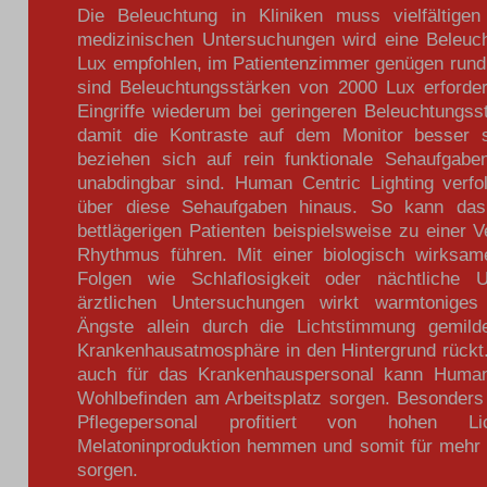
Die Beleuchtung in Kliniken muss vielfältige
medizinischen Untersuchungen wird eine Beleuc
Lux empfohlen, im Patientenzimmer genügen rund
sind Beleuchtungsstärken von 2000 Lux erforder
Eingriffe wiederum bei geringeren Beleuchtungss
damit die Kontraste auf dem Monitor besser s
beziehen sich auf rein funktionale Sehaufgaben
unabdingbar sind. Human Centric Lighting verfo
über diese Sehaufgaben hinaus. So kann das
bettlägerigen Patienten beispielsweise zu einer 
Rhythmus führen. Mit einer biologisch wirksa
Folgen wie Schlaflosigkeit oder nächtliche U
ärztlichen Untersuchungen wirkt warmtoniges
Ängste allein durch die Lichtstimmung gemild
Krankenhausatmosphäre in den Hintergrund rückt. 
auch für das Krankenhauspersonal kann Human 
Wohlbefinden am Arbeitsplatz sorgen. Besonders
Pflegepersonal profitiert von hohen Lic
Melatoninproduktion hemmen und somit für mehr 
sorgen.