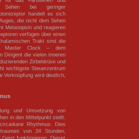
as Sehen bei geringer
otorezeptor handelt es sich
 Auges, die nicht dem Sehen
ent Melanopsin und reagieren
zeptoren verfügen über einen
thalamischen Trakt sind die
ten Master Clock – dem
 Dirigent die vielen inneren
duzierenden Zirbeldrüse und
l wichtigste Steuerzentrum
 Verknüpfung wird deutlich,
hmus
klung und Umsetzung von
n in den Mittelpunkt stellt.
 circadiane Rhythmus: Dies
itraumes von 24 Stunden,
Geist funktionieren. Dieser