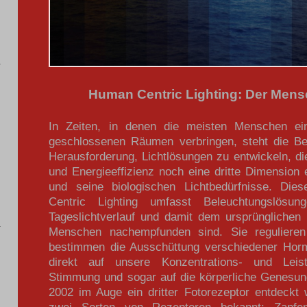
Human Centric Lighting: Der Mensc
In Zeiten, in denen die meisten Menschen ei
geschlossenen Räumen verbringen, steht die Bel
Herausforderung, Lichtlösungen zu entwickeln, d
und Energieeffizienz noch eine dritte Dimensio
und seine biologischen Lichtbedürfnisse. D
Centric Lighting umfasst Beleuchtungslösun
Tageslichtverlauf und damit dem ursprünglichen
Menschen nachempfunden sind. Sie reguliere
bestimmen die Ausschüttung verschiedener Hor
direkt auf unsere Konzentrations- und Leist
Stimmung und sogar auf die körperliche Genesu
2002 im Auge ein dritter Fotorezeptor entdeckt
zwei Sorten von Rezeptoren bekannt: Zapfe