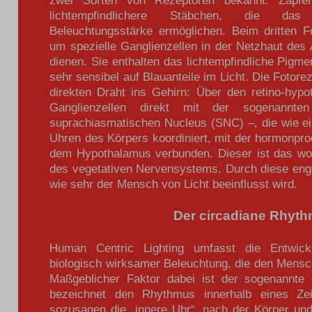
lichtempfindlichere Stäbchen, die d
Beleuchtungsstärke ermöglichen. Beim dritten F
um spezielle Ganglienzellen in der Netzhaut des
dienen. Sie enthalten das lichtempfindliche Pigm
sehr sensibel auf Blauanteile im Licht. Die Fotore
direkten Draht ins Gehirn: Über den retino-hypo
Ganglienzellen direkt mit der sogenann
suprachiasmatischen Nucleus (SNC) –, die wie ein
Uhren des Körpers koordiniert, mit der hormonpro
dem Hypothalamus verbunden. Dieser ist das woh
des vegetativen Nervensystems. Durch diese enge
wie sehr der Mensch von Licht beeinflusst wird.
Der circadiane Rhyt
Human Centric Lighting umfasst die Entwic
biologisch wirksamer Beleuchtung, die den Mensche
Maßgeblicher Faktor dabei ist der sogenannte
bezeichnet den Rhythmus innerhalb eines Ze
sozusagen die „innere Uhr“, nach der Körper und 