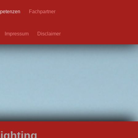
petenzen
Fachpartner
Impressum
Disclaimer
ighting