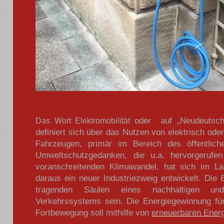
oder auf „Neudeutsch“
Das Wort Elektromobilität
definiert sich über das Nutzen von elektrisch oder
Fahrzeugen, primär im Bereich des öffentlich
Umweltschutzgedanken, die u.a. hervorgerufe
voranschreitenden Klimawandel, hat sich im La
daraus ein neuer Industriezweig entwickelt. Die El
tragenden Säulen eines nachhaltigen un
Verkehrssystems sein. Die Energiegewinnung für 
Fortbewegung soll mithilfe von
erneuerbaren Ener